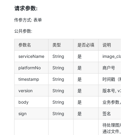
请求参数:
传参方式: 表单
公共参数:
参数名
类型
是否必填
说明
serviceName
String
是
image_classifica
platformNo
String
是
商户号
timestamp
String
是
时间戳（精度为秒
version
String
是
版本号, v2
body
String
是
业务参数，JSO
sign
String
是
签名
待处理图片，
通过文件上传的